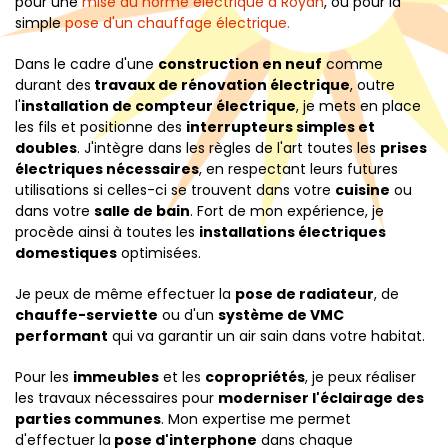
pour une
mise au norme électrique à Royan
, ou pour la
simple
pose d'un chauffage électrique.
Dans le cadre d'une
construction en neuf
comme
durant des
travaux de rénovation électrique
, outre
l'
installation de compteur électrique
, je mets en place
les fils et positionne des
interrupteurs simples et
doubles
. J'intègre dans les règles de l'art toutes les
prises
électriques nécessaires
, en respectant leurs futures
utilisations si celles-ci se trouvent dans votre
cuisine
ou
dans votre
salle de bain
. Fort de mon expérience, je
procède ainsi à toutes les
installations électriques
domestiques
optimisées.
Je peux de même effectuer la
pose de radiateur
, de
chauffe-serviette
ou d'un
système de VMC
performant
qui va garantir un air sain dans votre habitat.
Pour les
immeubles
et les
copropriétés
, je peux réaliser
les travaux nécessaires pour
moderniser l'éclairage des
parties communes
. Mon expertise me permet
d'effectuer la
pose d'interphone
dans chaque