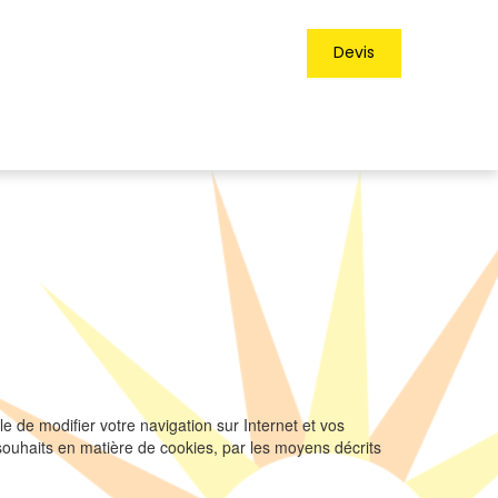
Devis
e de modifier votre navigation sur Internet et vos
 souhaits en matière de cookies, par les moyens décrits